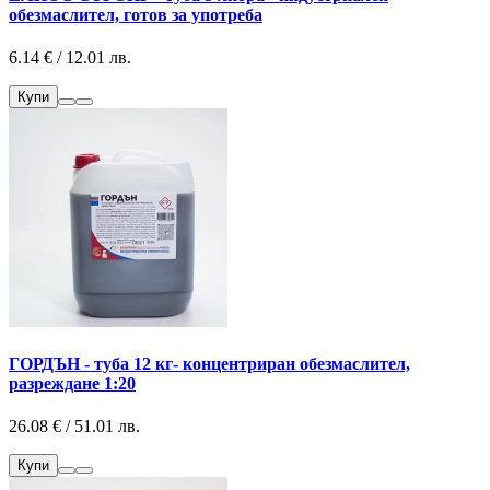
обезмаслител, готов за употреба
6.14 € / 12.01 лв.
Купи
ГОРДЪН - туба 12 кг- концентриран обезмаслител,
разреждане 1:20
26.08 € / 51.01 лв.
Купи