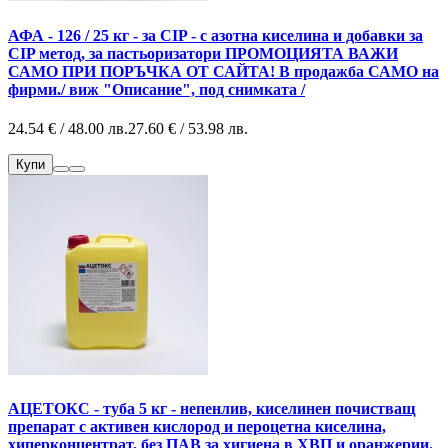
АФА - 126 / 25 кг - за CIP - с азотна киселина и добавки за
CIP метод, за пастьоризатори ПРОМОЦИЯТА ВАЖИ
САМО ПРИ ПОРЪЧКА ОТ САЙТА! В продажба САМО на
фирми./ виж "Описание", под снимката /
24.54 € / 48.00 лв.
27.60 € / 53.98 лв.
Купи
АЦЕТОКС - туба 5 кг - непенлив, киселинен почистващ
препарат с активен кислород и пероцетна киселина,
хиперконцентрат, без ПАВ за хигиена в ХВП и оранжерии.