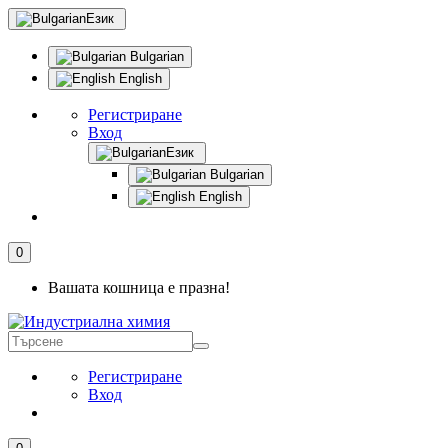
Език
Bulgarian
English
Регистриране
Вход
Език
Bulgarian
English
0
Вашата кошница е празна!
Регистриране
Вход