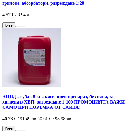
грилове, абсорбатори, разреждане 1:20
4.57 € / 8.94 лв.
Купи
АЦИД - туба 28 кг - киселинен препарат, без пяна, за
хигиена в ХВП, разреждане 1:100 ПРОМОЦИЯТА ВАЖИ
САМО ПРИ ПОРЪЧКА ОТ САЙТА!
46.78 € / 91.49 лв.
50.61 € / 98.98 лв.
Купи