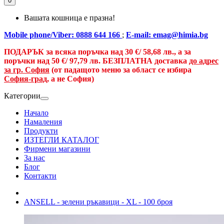
0
Вашата кошница е празна!
Mobile phone/Viber: 0888 644 166
;
E-mail: emag@himia.bg
ПОДАРЪК за всяка поръчка над
30 €/
58,68 лв., а
за
поръчки над
50 €
/ 97,79 лв.
БЕЗПЛАТНА доставка
до адрес
за гр. София
(от падащото меню за област се избира
София-град
, а не София)
Категории
Начало
Намаления
Продукти
ИЗТЕГЛИ КАТАЛОГ
Фирмени магазини
За нас
Блог
Контакти
ANSELL - зелени ръкавици - XL - 100 броя