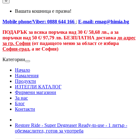
0
Вашата кошница е празна!
Mobile phone/Viber: 0888 644 166
;
E-mail: emag@himia.bg
ПОДАРЪК за всяка поръчка над
30 €/
58,68 лв., а
за
поръчки над
50 €
/ 97,79 лв.
БЕЗПЛАТНА доставка
до адрес
за гр. София
(от падащото меню за област се избира
София-град
, а не София)
Категории
Начало
Намаления
Продукти
ИЗТЕГЛИ КАТАЛОГ
Фирмени магазини
За нас
Блог
Контакти
Restore Ride - Super Degreaser Ready-to-use - 1 литър -
обезмаслител, готов за употреба