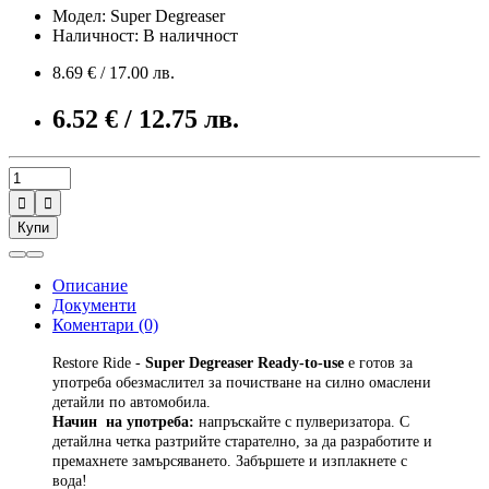
Модел: Super Degreaser
Наличност: В наличност
8.69 € / 17.00 лв.
6.52 € / 12.75 лв.


Купи
Описание
Документи
Коментари (0)
Restore Ride -
Super Degreaser Ready-to-use
е готов за
употреба обезмаслител за почистване на силно омаслени
детайли по автомобила.
Начин на употреба:
напръскайте с пулверизатора. С
детайлна четка разтрийте старателно, за да разработите и
премахнете замърсяването. Забършете и изплакнете с
вода!