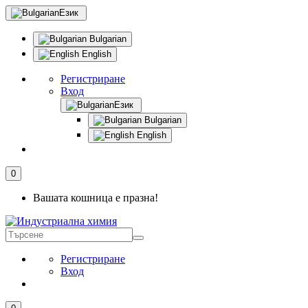
Език
Bulgarian
English
Регистриране
Вход
Език
Bulgarian
English
0
Вашата кошница е празна!
Регистриране
Вход