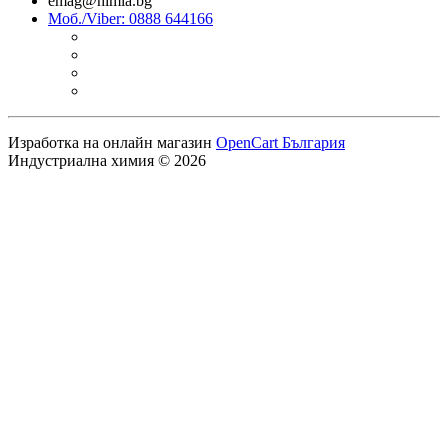
emag@himia.bg
Моб./Viber: 0888 644166
Изработка на онлайн магазин
OpenCart България
Индустриална химия © 2026