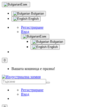
Език
Bulgarian
English
Регистриране
Вход
Език
Bulgarian
English
0
Вашата кошница е празна!
Регистриране
Вход