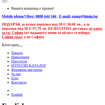
0
Вашата кошница е празна!
Mobile phone/Viber: 0888 644 166
;
E-mail: emag@himia.bg
ПОДАРЪК за всяка поръчка над
30 €/
58,68 лв., а
за
поръчки над
50 €
/ 97,79 лв.
БЕЗПЛАТНА доставка
до адрес
за гр. София
(от падащото меню за област се избира
София-град
, а не София)
Категории
Начало
Намаления
Продукти
ИЗТЕГЛИ КАТАЛОГ
Фирмени магазини
За нас
Блог
Контакти
English