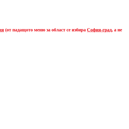
ия
(от падащото меню за област се избира
София-град
, а не