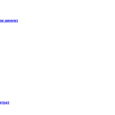
ли цимент
нтрат