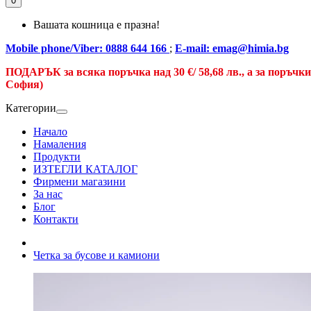
0
Вашата кошница е празна!
Mobile phone/Viber: 0888 644 166
;
E-mail: emag@himia.bg
ПОДАРЪК за всяка поръчка над
30 €/
58,68 лв., а
за поръчк
София)
Категории
Начало
Намаления
Продукти
ИЗТЕГЛИ КАТАЛОГ
Фирмени магазини
За нас
Блог
Контакти
Четка за бусове и камиони