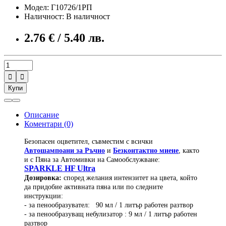
Модел: Г10726/1РП
Наличност: В наличност
2.76 € / 5.40 лв.


Купи
Описание
Коментари (0)
Безопасен оцветител, съвместим с всички
Автошампоани за Ръчно
и
Безконтактно миене
, както
и с Пяна за Автомивки на Самообслужване:
SPARKLE HF Ultra
Дозировка:
според желания интензитет на цвета, който
да придобие активната пяна или по следните
инструкции:
- за пенообразувател: 90 мл / 1 литър работен разтвор
- за пенообразуващ небулизатор : 9 мл / 1 литър работен
разтвор