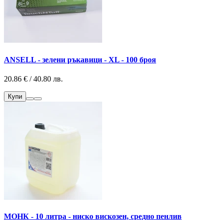
ANSELL - зелени ръкавици - XL - 100 броя
20.86 € / 40.80 лв.
Купи
МОНК - 10 литра - ниско вискозен, средно пенлив