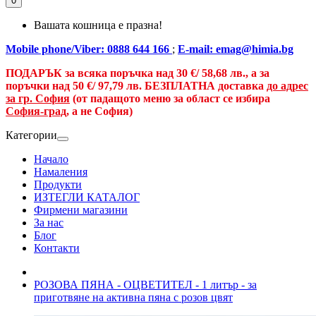
0
Вашата кошница е празна!
Mobile phone/Viber: 0888 644 166
;
E-mail: emag@himia.bg
ПОДАРЪК за всяка поръчка над
30 €/
58,68 лв., а
за
поръчки над
50 €
/ 97,79 лв.
БЕЗПЛАТНА доставка
до адрес
за гр. София
(от падащото меню за област се избира
София-град
, а не София)
Категории
Начало
Намаления
Продукти
ИЗТЕГЛИ КАТАЛОГ
Фирмени магазини
За нас
Блог
Контакти
РОЗОВА ПЯНА - ОЦВЕТИТЕЛ - 1 литър - за
приготвяне на активна пяна с розов цвят