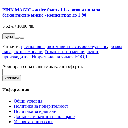
PINK MAGIC - active foam / 1 L - розова пяна за
безконтактно миене - концентрат до 1:90
5.52 € / 10.80 лв.
Купи
Етикети:
цветна пяна
,
автомивки на самообслужване
,
розова
пяна
,
автошампоани
,
безконтактно миене
,
ръчно
,
производител
,
Индустриална химия ЕООД
Абонирай се за нашите актуални оферти:
Информация
Общи условия
Политика за поверителност
Политика за връщане
Доставка и начини на плащане
Условия за ползване