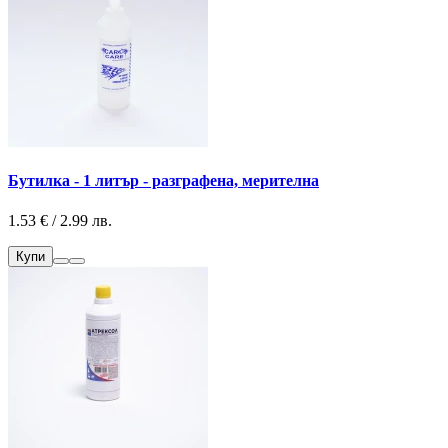
Бутилка - 1 литър - разграфена, мерителна
1.53 € / 2.99 лв.
Купи