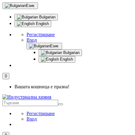
Език
Bulgarian
English
Регистриране
Вход
Език
Bulgarian
English
0
Вашата кошница е празна!
Регистриране
Вход