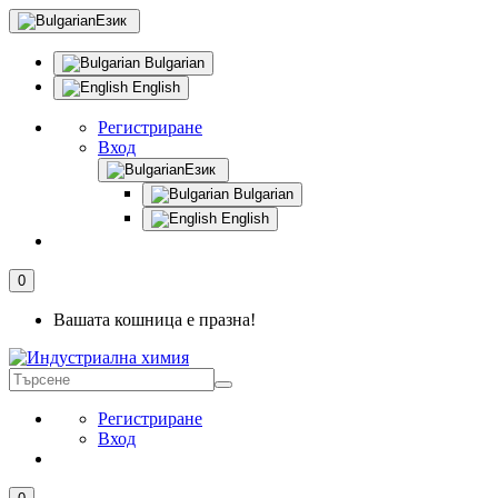
Език
Bulgarian
English
Регистриране
Вход
Език
Bulgarian
English
0
Вашата кошница е празна!
Регистриране
Вход