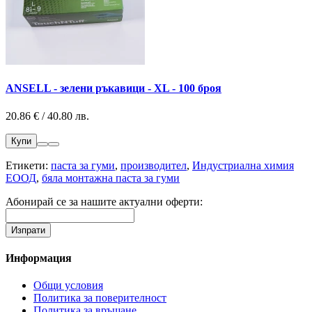
ANSELL - зелени ръкавици - XL - 100 броя
20.86 € / 40.80 лв.
Купи
Етикети:
паста за гуми
,
производител
,
Индустриална химия
ЕООД
,
бяла монтажна паста за гуми
Абонирай се за нашите актуални оферти:
Информация
Общи условия
Политика за поверителност
Политика за връщане