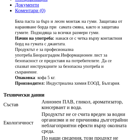
Документи
Коментари (0)
Бяла паста за бърз и лесен монтаж на гуми. Защитава от
нараняване борда при самата смяна, както и защитава
гумите. Подходяща за всички размери гуми.
Начин на употреба:
нанася се с четка върху контактния
борд на гумата с джантата.
Продуктът е за професионална
употреба.Биоразградим.Информационен лист за
безопасност се предоставя на потребителите. Да се
спазват инструкциите за безопасна употреба и
съхранение.
Опаковка
: кофа 5 кг.
Производител:
Индустриална химия ЕООД, България.
Технически данни
Анионен ПАВ, гликол, ароматизатор,
Състав
консервант и вода.
Продуктът не се счита вреден за водни
организми и не причинява дълготрайни
Екологичност
неблагоприятни ефекти върху околната
среда.
По наши сведения, този продукт не