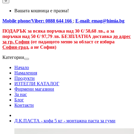
0
Вашата кошница е празна!
Mobile phone/Viber: 0888 644 166
;
E-mail: emag@himia.bg
ПОДАРЪК за всяка поръчка над
30 €/
58,68 лв., а
за
поръчки над
50 €
/ 97,79 лв.
БЕЗПЛАТНА доставка
до адрес
за гр. София
(от падащото меню за област се избира
София-град
, а не София)
Категории
Начало
Намаления
Продукти
ИЗТЕГЛИ КАТАЛОГ
Фирмени магазини
За нас
Блог
Контакти
Д.К.ПАСТА - кофа 5 кг - монтажна паста за гуми