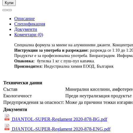
Купи
Описание
Спецификация
Документи
Коментари (0)
Специална формула за миене на алуминиеви джанти. Концентра
Инструкции за употреба и разреждане:
р
азрежда се 1:10 до 1:2
Продуктът е за професионална употреба. Биоразградим. Информа
Опаковка:
бутилка 1 кг с пуш-пул капачка.
Производител:
Индустриална химия ЕООД, България.
Технически данни
Състав
Минерални киселини, амфотерен
Екологичност
Преди неутрализация продуктът 
Предупреждения за опасност:
Може да причини тежки изгаряния
Документи
DJANTOL-SUPER-Reglament 2020-878-BG.pdf
DJANTOL-SUPER-Reglament 2020-878-ENG.pdf