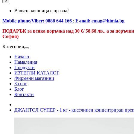
0
Вашата кошница е празна!
Mobile phone/Viber: 0888 644 166
;
E-mail: emag@himia.bg
ПОДАРЪК за всяка поръчка над
30 €/
58,68 лв., а
за поръчк
София)
Категории
Начало
Намаления
Продукти
ИЗТЕГЛИ КАТАЛОГ
Фирмени магазини
За нас
Блог
Контакти
ДЖАНТОЛ СУПЕР - 1 кг - киселинен концентриран препа