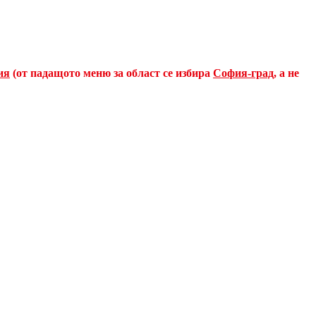
ия
(от падащото меню за област се избира
София-град
, а не