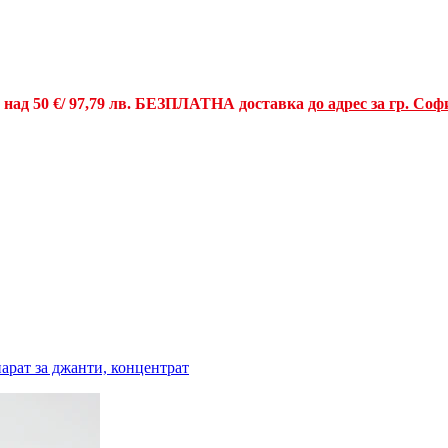
и над
50 €
/ 97,79 лв.
БЕЗПЛАТНА доставка
до адрес за гр. Соф
рат за джанти, концентрат