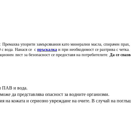
т.
Премахва упорити замърсявания като минерални масла, спирачен прах,
0 с вода. Нанася се с
пръскалка
и при необходимост се разтрива с четка.
ционен лист за безопасност се предоставя на потребителите.
Да се спаз
 ПАВ и вода.
може да представлява опасност за водните организми.
 на кожата и сериозно увреждане на очите. В случай на поглъща