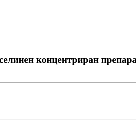
елинен концентриран препарат