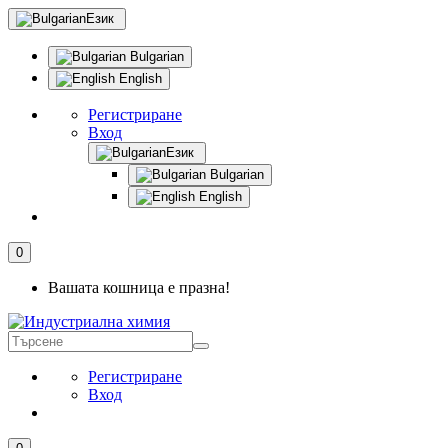
Език
Bulgarian
English
Регистриране
Вход
Език
Bulgarian
English
0
Вашата кошница е празна!
Регистриране
Вход