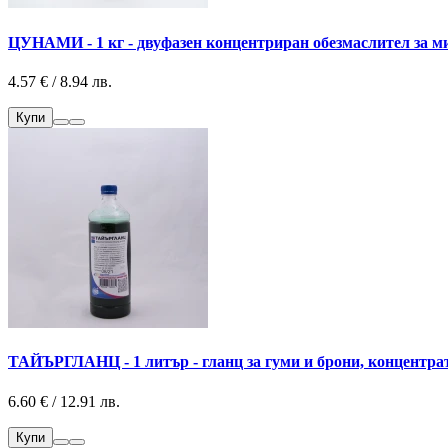
ЦУНАМИ - 1 кг - двуфазен концентриран обезмаслител за ми
4.57 € / 8.94 лв.
Купи
ТАЙЪРГЛАНЦ - 1 литър - гланц за гуми и брони, концентрат 
6.60 € / 12.91 лв.
Купи