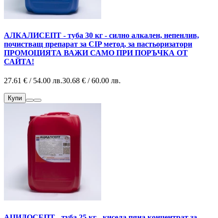
АЛКАЛИСЕПТ - туба 30 кг - силно алкален, непенлив,
почистващ препарат за CIP метод, за пастьоризатори
ПРОМОЦИЯТА ВАЖИ САМО ПРИ ПОРЪЧКА ОТ
САЙТА!
27.61 € / 54.00 лв.
30.68 € / 60.00 лв.
Купи
АЦИДОСЕПТ - туба 25 кг - кисела пяна концентрат за