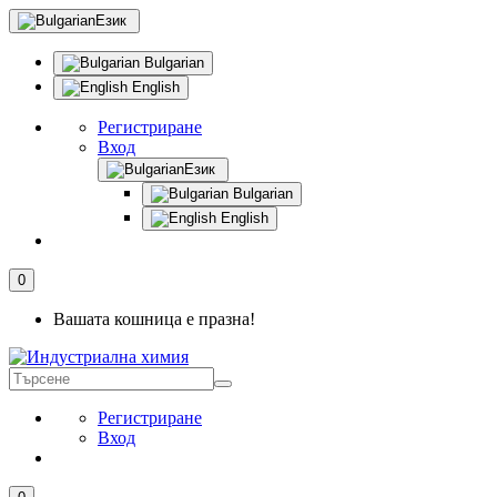
Език
Bulgarian
English
Регистриране
Вход
Език
Bulgarian
English
0
Вашата кошница е празна!
Регистриране
Вход