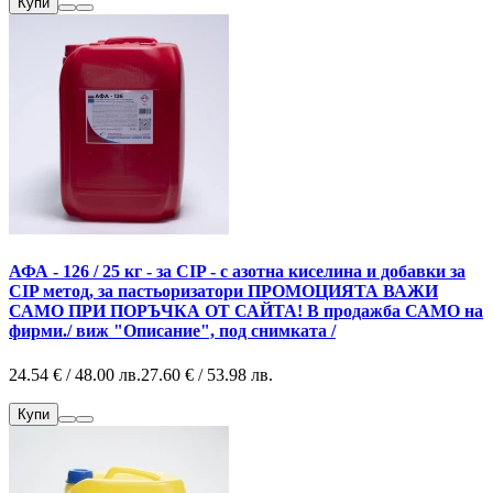
Купи
АФА - 126 / 25 кг - за CIP - с азотна киселина и добавки за
CIP метод, за пастьоризатори ПРОМОЦИЯТА ВАЖИ
САМО ПРИ ПОРЪЧКА ОТ САЙТА! В продажба САМО на
фирми./ виж "Описание", под снимката /
24.54 € / 48.00 лв.
27.60 € / 53.98 лв.
Купи