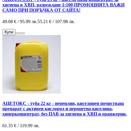
хигиена в ХВП, разреждане 1:100 ПРОМОЦИЯТА ВАЖИ
САМО ПРИ ПОРЪЧКА ОТ САЙТА!
49.08 € / 95.99 лв.
55.21 € / 107.98 лв.
Купи
АЦЕТОКС - туба 22 кг - непенлив, киселинен почистващ
препарат с активен кислород и пероцетна киселина,
хиперконцентрат, без ПАВ за хигиена в ХВП и оранжерии.
61.35 € / 119.99 лв.