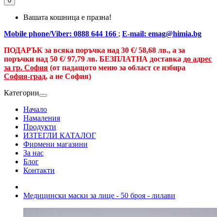
0
Вашата кошница е празна!
Mobile phone/Viber: 0888 644 166
;
E-mail: emag@himia.bg
ПОДАРЪК за всяка поръчка над
30 €/
58,68 лв., а
за
поръчки над
50 €
/ 97,79 лв.
БЕЗПЛАТНА доставка
до адрес
за гр. София
(от падащото меню за област се избира
София-град
, а не София)
Категории
Начало
Намаления
Продукти
ИЗТЕГЛИ КАТАЛОГ
Фирмени магазини
За нас
Блог
Контакти
Медицински маски за лице - 50 броя - лилави