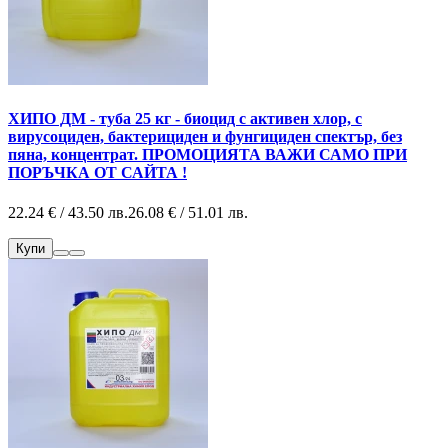
ХИПО ДМ - туба 25 кг - биоцид с активен хлор, с
вирусоциден, бактерициден и фунгициден спектър, без
пяна, концентрат. ПРОМОЦИЯТА ВАЖИ САМО ПРИ
ПОРЪЧКА ОТ САЙТА !
22.24 € / 43.50 лв.
26.08 € / 51.01 лв.
Купи