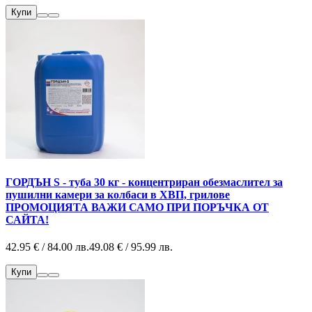
Купи
ГОРДЪН S - туба 30 кг - концентриран обезмаслител за
пушилни камери за колбаси в ХВП, грилове
ПРОМОЦИЯТА ВАЖИ САМО ПРИ ПОРЪЧКА ОТ
САЙТА!
42.95 € / 84.00 лв.
49.08 € / 95.99 лв.
Купи