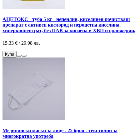
АЦЕТОКС - туба 5 кг - непенлив, киселинен почистващ
препарат с активен кислород и пероцетна киселина,
хиперконцентрат, без ПАВ за хигиена в ХВП и оранжерии.
15.33 € / 29.98 лв.
Купи
Медицински маски за лице - 25 броя - текстилни за
многократна употреба