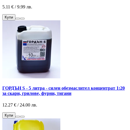
5.11 € / 9.99 лв.
Купи
ГОРДЪН S - 5 литра - силен обезмаслител концентрат 1:20
за скари, грилове, фурни, тигани
12.27 € / 24.00 лв.
Купи