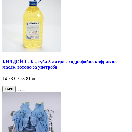
БИЛДОЙЛ - К - туба 5 литра - хидрофобно кофражно
масло, готово за употреба
14.73 € / 28.81 лв.
Купи