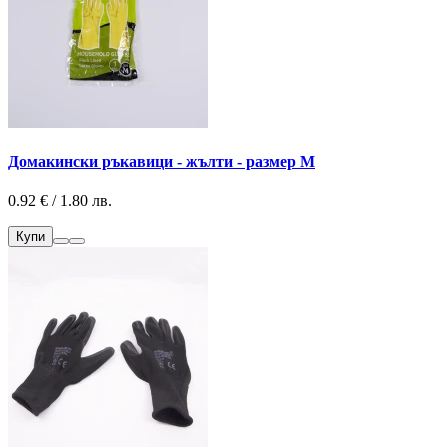
Домакински ръкавици - жълти - размер М
0.92 € / 1.80 лв.
Купи