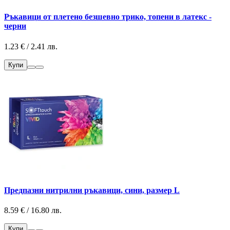
Ръкавици от плетено безшевно трико, топени в латекс -
черни
1.23 € / 2.41 лв.
Купи
Предпазни нитрилни ръкавици, сини, размер L
8.59 € / 16.80 лв.
Купи