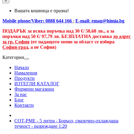
0
Вашата кошница е празна!
Mobile phone/Viber: 0888 644 166
;
E-mail: emag@himia.bg
ПОДАРЪК за всяка поръчка над
30 €/
58,68 лв., а
за
поръчки над
50 €
/ 97,79 лв.
БЕЗПЛАТНА доставка
до адрес
за гр. София
(от падащото меню за област се избира
София-град
, а не София)
Категории
Начало
Намаления
Продукти
ИЗТЕГЛИ КАТАЛОГ
Фирмени магазини
За нас
Блог
Контакти
СОТ-РМЕ - 5 литра - Борьол, смазочно-охлаждаща
течност - разреждане 1:20