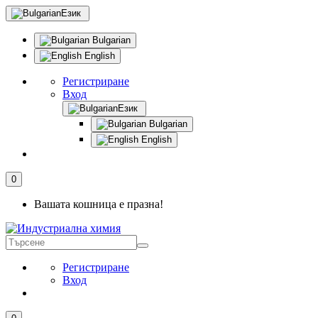
Език
Bulgarian
English
Регистриране
Вход
Език
Bulgarian
English
0
Вашата кошница е празна!
Регистриране
Вход