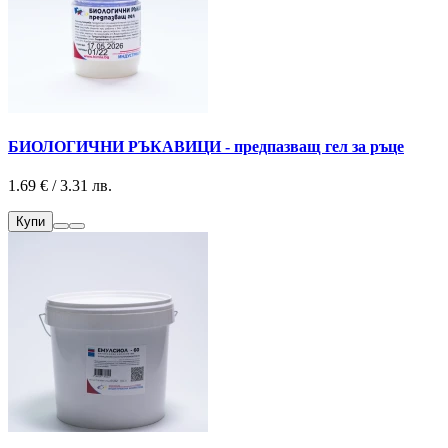
БИОЛОГИЧНИ РЪКАВИЦИ - предпазващ гел за ръце
1.69 € / 3.31 лв.
Купи