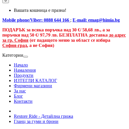
0
Вашата кошница е празна!
Mobile phone/Viber: 0888 644 166
;
E-mail: emag@himia.bg
ПОДАРЪК за всяка поръчка над
30 €/
58,68 лв., а
за
поръчки над
50 €
/ 97,79 лв.
БЕЗПЛАТНА доставка
до адрес
за гр. София
(от падащото меню за област се избира
София-град
, а не София)
Категории
Начало
Намаления
Продукти
ИЗТЕГЛИ КАТАЛОГ
Фирмени магазини
За нас
Блог
Контакти
Restore Ride - Детайлна грижа
Гланц за гуми и брони