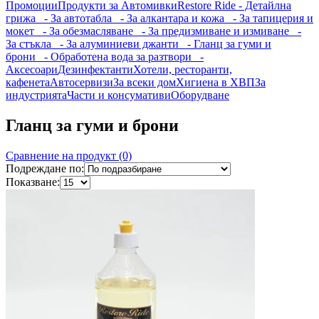
Промоции
Продукти за Автомивки
Restore Ride - Детайлна
грижа
- За автотабла
- За алкантара и кожа
- За тапицерия и
мокет
- За обезмасляване
- За предизмиване и измиване
-
За стъкла
- За алуминиеви джанти
- Гланц за гуми и
брони
- Обработена вода за разтвори
-
Аксесоари
Дезинфектанти
Хотели, ресторанти,
кафенета
Автосервизи
За всеки дом
Хигиена в ХВП
За
индустрията
Части и консумативи
Оборудване
Гланц за гуми и брони
Сравнение на продукт (0)
Подреждане по:
Показване: