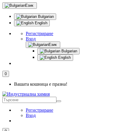
Език
Bulgarian
English
Регистриране
Вход
Език
Bulgarian
English
0
Вашата кошница е празна!
Регистриране
Вход