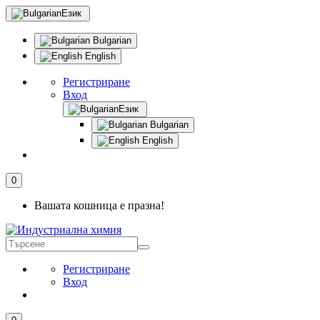
Език
Bulgarian
English
Регистриране
Вход
Език
Bulgarian
English
0
Вашата кошница е празна!
Регистриране
Вход