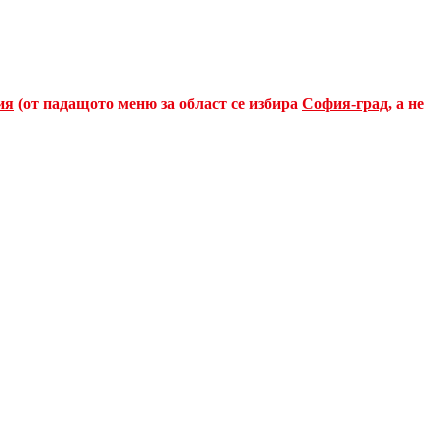
ия
(от падащото меню за област се избира
София-град
, а не