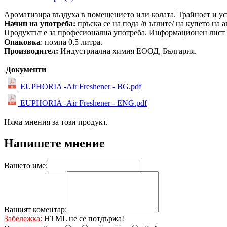
Ароматизира въздуха в помещението или колата. Трайност и ус
Начин на употреба:
п
ръска се на пода /в ъглите/ на купето на
Продуктът е за професионална употреба. Информационен лист за
Опаковка
: помпа 0,5 литра.
Производител:
Индустриална химия ЕООД, България.
Документи
EUPHORIA -Air Freshener - BG.pdf
EUPHORIA -Air Freshener - ENG.pdf
Няма мнения за този продукт.
Напишете мнение
Вашето име:
Вашият коментар:
Забележка:
HTML не се потдържа!