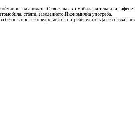
тойчивост на аромата.
Освежава автомобила, хотела или кафене
 автомобила, стаята, заведението.Икономична употреба.
 безопасност се предоставя на потребителите. Да се спазват ин