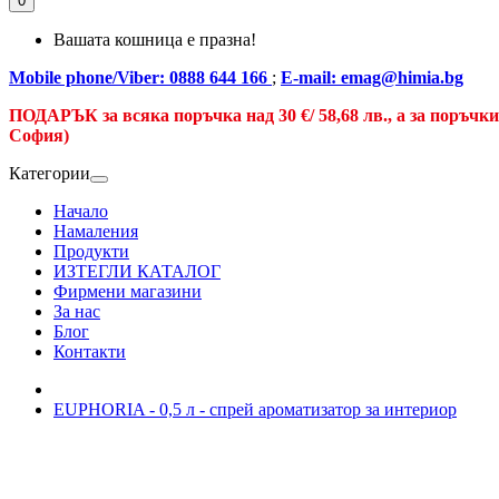
0
Вашата кошница е празна!
Mobile phone/Viber: 0888 644 166
;
E-mail: emag@himia.bg
ПОДАРЪК за всяка поръчка над
30 €/
58,68 лв., а
за поръчк
София)
Категории
Начало
Намаления
Продукти
ИЗТЕГЛИ КАТАЛОГ
Фирмени магазини
За нас
Блог
Контакти
EUPHORIA - 0,5 л - спрей ароматизатор за интериор