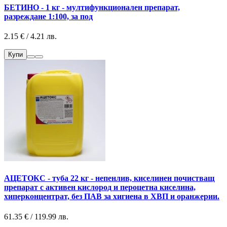
БЕТИНО - 1 кг - мултифункционален препарат,
разреждане 1:100, за под
2.15 € / 4.21 лв.
Купи
АЦЕТОКС - туба 22 кг - непенлив, киселинен почистващ
препарат с активен кислород и пероцетна киселина,
хиперконцентрат, без ПАВ за хигиена в ХВП и оранжерии.
61.35 € / 119.99 лв.