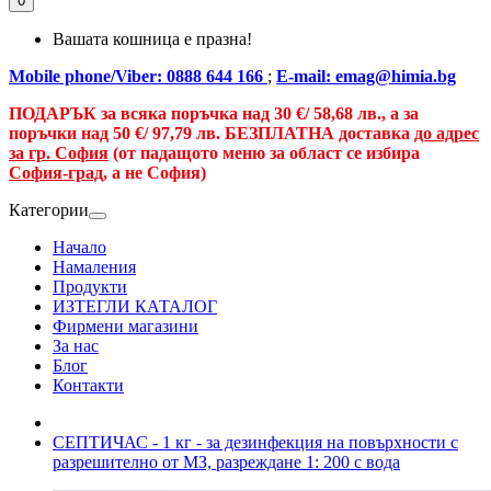
0
Вашата кошница е празна!
Mobile phone/Viber: 0888 644 166
;
E-mail: emag@himia.bg
ПОДАРЪК за всяка поръчка над
30 €/
58,68 лв., а
за
поръчки над
50 €
/ 97,79 лв.
БЕЗПЛАТНА доставка
до адрес
за гр. София
(от падащото меню за област се избира
София-град
, а не София)
Категории
Начало
Намаления
Продукти
ИЗТЕГЛИ КАТАЛОГ
Фирмени магазини
За нас
Блог
Контакти
СЕПТИЧАС - 1 кг - за дезинфекция на повърхности с
разрешително от МЗ, разреждане 1: 200 с вода