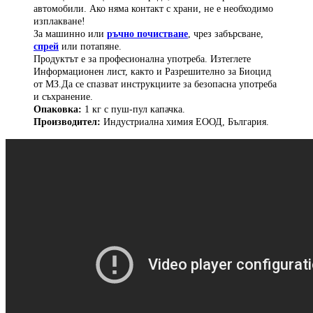
автомобили. Ако няма контакт с храни, не е необходимо
изплакване!
За машинно или
ръчно почистване
, чрез забърсване,
спрей
или потапяне.
Продуктът е за професионална употреба. Изтеглете
Информационен лист, както и Разрешително за Биоцид
от МЗ.Да се спазват инструкциите за безопасна употреба
и съхранение.
Опаковка:
1 кг с пуш-пул капачка.
Производител:
Индустриална химия ЕООД, България.