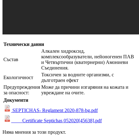
Технически данни
Алкален хидроксид,
комплексообразуватели, нейоногенен ПАВ
Състав
и Четвъртични (кватернерни) Амониеви
Съединения.
Токсичен за водните организми, с
Екологичност
дълготраен ефект
Предупреждения
Може да причини изгаряния на кожата и
за опасност:
увреждане на очите.
Документи
SEPTICHAS- Reglament 2020-878-bg.pdf
____Certificate Septichas 052020[45638].pdf
Няма мнения за този продукт.