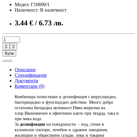
Модел: Г10690/1
Наличност: В наличност
3.44 € / 6.73 лв.


Купи
Описание
Спецификация
Документи
Коментари (0)
Комбинира почистване и дезинфекция с вирусоцидно,
бактерицидно и фунгицидно действие. Много добра
остатъчна биоцидна активност.Няма миризма на
хлор.Икономичен и ефективен както при твърда, така и
при мека вода.
За
дезинфекция
на повърхности - под, стени в
кухненски сектори, лечебни и здравни заведения,
жилищни и обществени сгради, леки и товарни