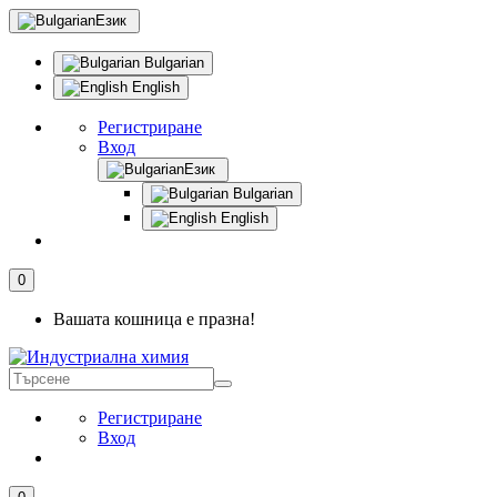
Език
Bulgarian
English
Регистриране
Вход
Език
Bulgarian
English
0
Вашата кошница е празна!
Регистриране
Вход