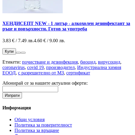
ХЕНДИСЕПТ NEW - 1 литър - алкохолен дезинфектант за
ръце и повърхности. Готов за употреба
3.83 € / 7.49 лв.
4.60 € / 9.00 лв.
Купи
Етикети:
почистване и дезинфекция
,
биоцид
,
вирусоцид
,
coronavirus
,
covid 19
,
производител
,
Индустриална химия
ЕООД
,
с разрешително от МЗ
,
сертификат
Абонирай се за нашите актуални оферти:
Информация
Общи условия
Политика за поверителност
Политика за връщане