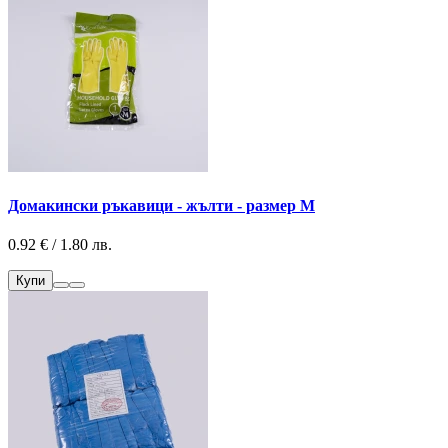
Домакински ръкавици - жълти - размер М
0.92 € / 1.80 лв.
Купи