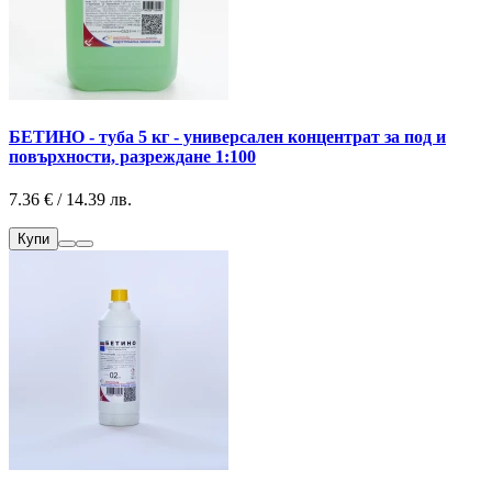
БЕТИНО - туба 5 кг - универсален концентрат за под и
повърхности, разреждане 1:100
7.36 € / 14.39 лв.
Купи