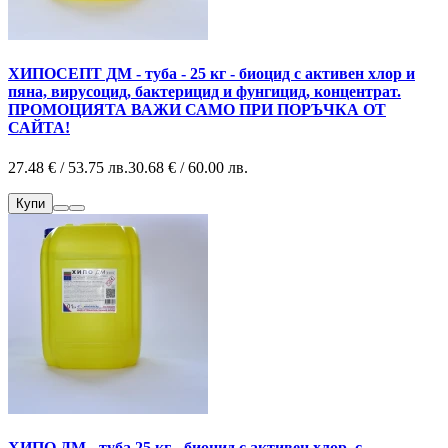
ХИПОСЕПТ ДМ - туба - 25 кг - биоцид с активен хлор и
пяна, вирусоцид, бактерицид и фунгицид, концентрат.
ПРОМОЦИЯТА ВАЖИ САМО ПРИ ПОРЪЧКА ОТ
САЙТА!
27.48 € / 53.75 лв.
30.68 € / 60.00 лв.
Купи
ХИПО ДМ - туба 25 кг - биоцид с активен хлор, с