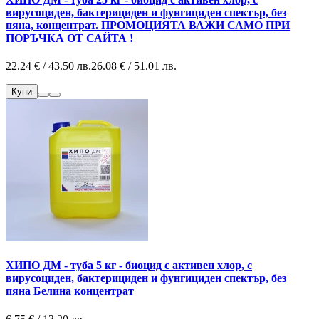
вирусоциден, бактерициден и фунгициден спектър, без
пяна, концентрат. ПРОМОЦИЯТА ВАЖИ САМО ПРИ
ПОРЪЧКА ОТ САЙТА !
22.24 € / 43.50 лв.
26.08 € / 51.01 лв.
Купи
ХИПО ДМ - туба 5 кг - биоцид с активен хлор, с
вирусоциден, бактерициден и фунгициден спектър, без
пяна Белина концентрат