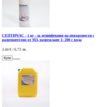
СЕПТИЧАС - 1 кг - за дезинфекция на повърхности с
разрешително от МЗ, разреждане 1: 200 с вода
3.44 € / 6.73 лв.
Купи