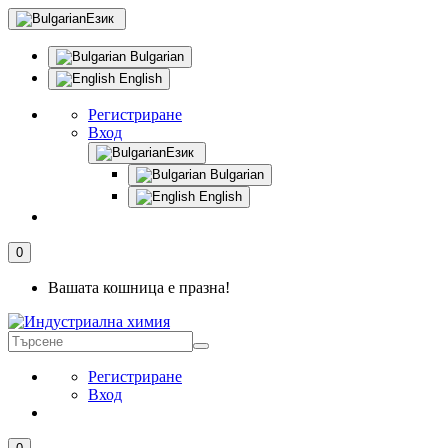
Език
Bulgarian
English
Регистриране
Вход
Език
Bulgarian
English
0
Вашата кошница е празна!
Регистриране
Вход