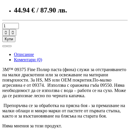
44.94 € / 87.90 лв.


Купи
Описание
Коментари (0)
3M™ 09375 Fine Полир паста (фина) служи за отстраняването
на малки драскотини или за освежаване на матирани
повърхности. За HS, MS или OEM покрития.По-малко
агресивна е от 09374. Използва с оранжева гъба 09550. Няма
необходимост да се използва с вода – работи се на сухо. Може
да се разпознае лесно по черната капачка.
Препоръчва се за обработка на прясна боя - за премахване на
малки облаци и микро марки от пастите от първата стъпка,
както и за възстановяване на блясъка на старата боя.
Няма мнения за този продукт.