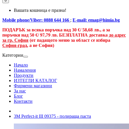
0
Вашата кошница е празна!
Mobile phone/Viber: 0888 644 166
;
E-mail: emag@himia.bg
ПОДАРЪК за всяка поръчка над
30 €/
58,68 лв., а
за
поръчки над
50 €
/ 97,79 лв.
БЕЗПЛАТНА доставка
до адрес
за гр. София
(от падащото меню за област се избира
София-град
, а не София)
Категории
Начало
Намаления
Продукти
ИЗТЕГЛИ КАТАЛОГ
Фирмени магазини
За нас
Блог
Контакти
3M Perfect-it III 09375 - полираща паста