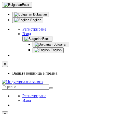
Език
Bulgarian
English
Регистриране
Вход
Език
Bulgarian
English
0
Вашата кошница е празна!
Регистриране
Вход