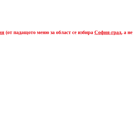
ия
(от падащото меню за област се избира
София-град
, а не