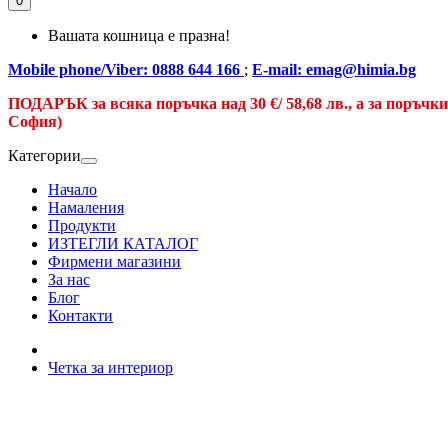
0
Вашата кошница е празна!
Mobile phone/Viber: 0888 644 166
;
E-mail: emag@himia.bg
ПОДАРЪК за всяка поръчка над
30 €/
58,68 лв., а
за поръчк
София)
Категории
Начало
Намаления
Продукти
ИЗТЕГЛИ КАТАЛОГ
Фирмени магазини
За нас
Блог
Контакти
Четка за интериор