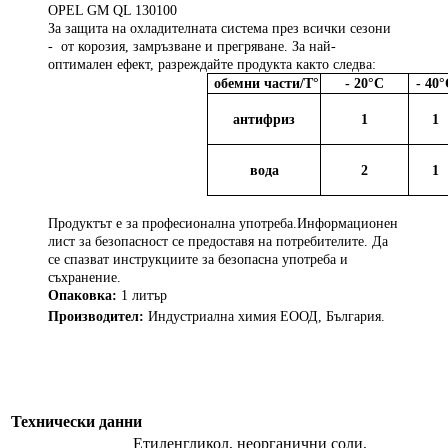
OPEL GM QL 130100
За защита на охладителната система през всички сезони
- от корозия, замръзване и прегряване. За най-
оптимален ефект, разреждайте продукта както следва:
обемни части/Т
°
-
2
0
°
С
-
40
°
антифриз
1
1
вода
2
1
Продуктът е за професионална употреба.Информационен
лист за безопасност се предоставя на потребителите. Да
се спазват инструкциите за безопасна употреба и
съхранение.
Опаковка:
1 литър
Производител:
Индустриална химия ЕООД, България.
Технически данни
Етиленгликол, неорганични соли,