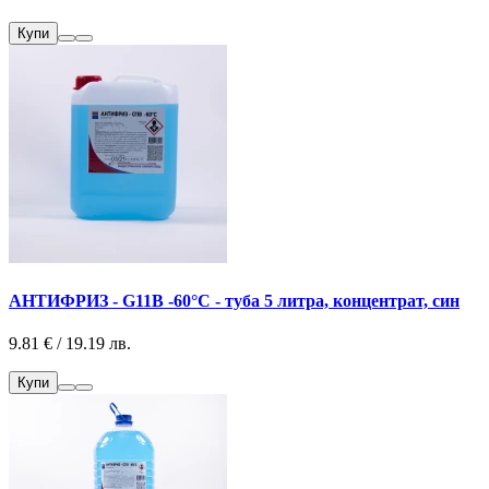
Купи
АНТИФРИЗ - G11B -60°С - туба 5 литра, концентрат, син
9.81 € / 19.19 лв.
Купи