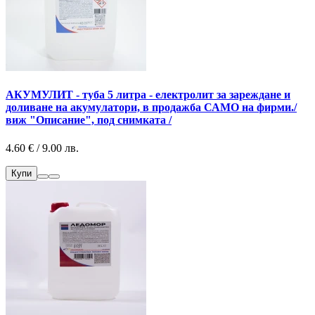
АКУМУЛИТ - туба 5 литра - eлектролит за зареждане и
доливане на акумулатори, в продажба САМО на фирми./
виж "Описание", под снимката /
4.60 € / 9.00 лв.
Купи