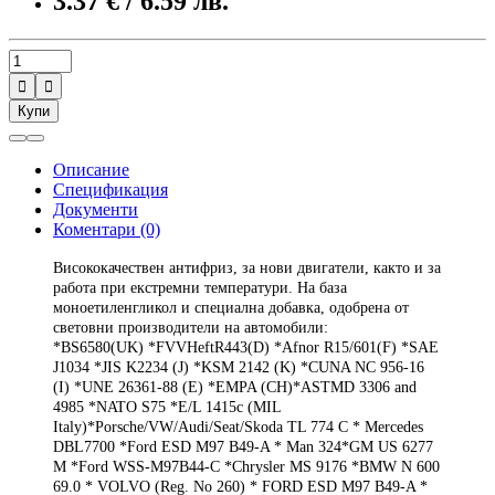
3.37 € / 6.59 лв.


Купи
Описание
Спецификация
Документи
Коментари (0)
Висококачествен антифриз, за нови двигатели, както и за
работа при екстремни температури. На база
моноетиленгликол и специална добавка, одобрена от
световни производители на автомобили:
*
BS6580(UK)
*
FVVHeftR443(D)
*
Afnor R15/601(F)
*
SAE
J1034
*
JIS K2234 (J)
*
KSM 2142 (K)
*
CUNA NC 956-16
(I)
*
UNE 26361-88 (E)
*
EMPA (CH)
*
ASTMD 3306 and
4985
*
NATO S75
*
E/L 1415c (MIL
Italy)
*
Porsche/VW/Audi/Seat/Skoda TL 774 C * Mercedes
DBL7700 *Ford ESD M97 B49-A * Man 324*GM US 6277
M *Ford WSS-M97B44-C *Chrysler MS 9176 *BMW N 600
69.0 * VOLVO (Reg. No 260) * FORD ESD
M97 B49-A *