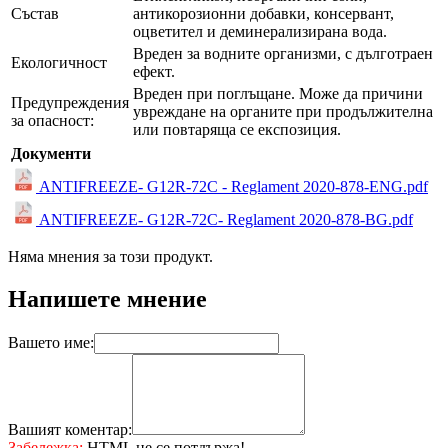
Състав
антикорозионни добавки, консервант,
оцветител и деминерализирана вода.
Вреден за водните организми, с дълготраен
Екологичност
ефект.
Вреден при поглъщане. Може да причини
Предупреждения
увреждане на органите при продължителна
за опасност:
или повтаряща се експозиция.
Документи
ANTIFREEZE- G12R-72C - Reglament 2020-878-ENG.pdf
ANTIFREEZE- G12R-72C- Reglament 2020-878-BG.pdf
Няма мнения за този продукт.
Напишете мнение
Вашето име:
Вашият коментар:
Забележка:
HTML не се потдържа!