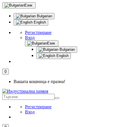
Език
Bulgarian
English
Регистриране
Вход
Език
Bulgarian
English
0
Вашата кошница е празна!
Регистриране
Вход