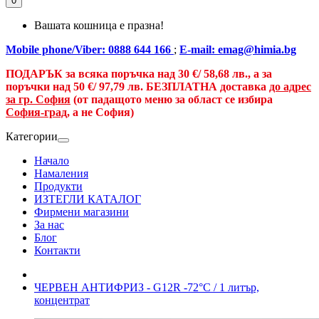
0
Вашата кошница е празна!
Mobile phone/Viber: 0888 644 166
;
E-mail: emag@himia.bg
ПОДАРЪК за всяка поръчка над
30 €/
58,68 лв., а
за
поръчки над
50 €
/ 97,79 лв.
БЕЗПЛАТНА доставка
до адрес
за гр. София
(от падащото меню за област се избира
София-град
, а не София)
Категории
Начало
Намаления
Продукти
ИЗТЕГЛИ КАТАЛОГ
Фирмени магазини
За нас
Блог
Контакти
ЧЕРВЕН АНТИФРИЗ - G12R -72°C / 1 литър,
концентрат