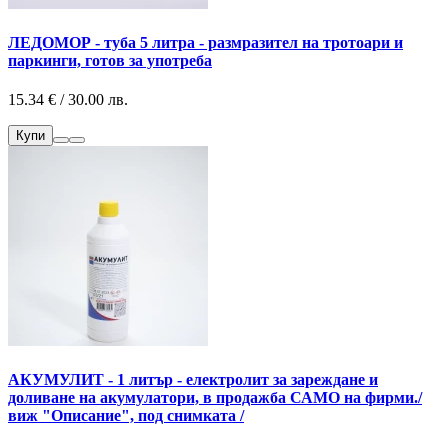
ЛЕДОМОР - туба 5 литра - размразител на тротоари и
паркинги, готов за употреба
15.34 € / 30.00 лв.
Купи
АКУМУЛИТ - 1 литър - eлектролит за зареждане и
доливане на акумулатори, в продажба САМО на фирми./
виж "Описание", под снимката /