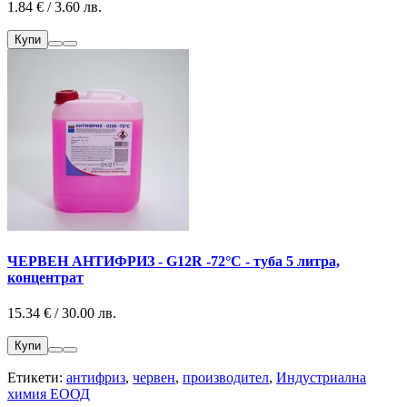
1.84 € / 3.60 лв.
Купи
ЧЕРВЕН АНТИФРИЗ - G12R -72°C - туба 5 литра,
концентрат
15.34 € / 30.00 лв.
Купи
Етикети:
антифриз
,
червен
,
производител
,
Индустриална
химия ЕООД