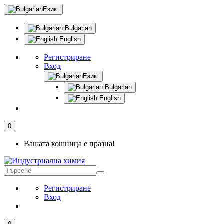
Език
Bulgarian
English
Регистриране
Вход
Език
Bulgarian
English
0
Вашата кошница е празна!
Регистриране
Вход