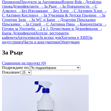
Промоции
Продукти за Автомивки
Restore Ride - Детайлна
грижа
Дезинфектанти
- За Ръце
- За Повърхности
- С
Алкохол
- Без Изплакване
- Без Хлор
- С Активен Хлор
-
С Активен Кислород
- За Училища & Детски Градини
- За
Спортни Зали
- За WC и Бани
- Дозатори Пръскалки
Пръскачки
- За Спрей
- С Активна Пяна
- Концентрати
-
Готови за Употреба
- 2 в 1- Почистване и Дезинфекция
-
Бърза Дезинфекция
Хотели, ресторанти,
кафенета
Автосервизи
За всеки дом
Хигиена в ХВП
За
индустрията
Части и консумативи
Оборудване
За Ръце
Сравнение на продукт (0)
Подреждане по:
Показване: