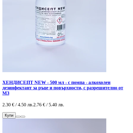
ХЕНДИСЕПТ NEW - 500 мл - с помпа - алкохолен
дезинфектант за ръце и повърхности, с разрешително от
МЗ
2.30 € / 4.50 лв.
2.76 € / 5.40 лв.
Купи