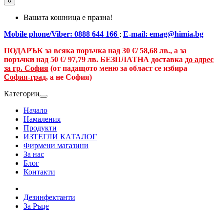
0
Вашата кошница е празна!
Mobile phone/Viber: 0888 644 166
;
E-mail: emag@himia.bg
ПОДАРЪК за всяка поръчка над
30 €/
58,68 лв., а
за
поръчки над
50 €
/ 97,79 лв.
БЕЗПЛАТНА доставка
до адрес
за гр. София
(от падащото меню за област се избира
София-град
, а не София)
Категории
Начало
Намаления
Продукти
ИЗТЕГЛИ КАТАЛОГ
Фирмени магазини
За нас
Блог
Контакти
Дезинфектанти
За Ръце