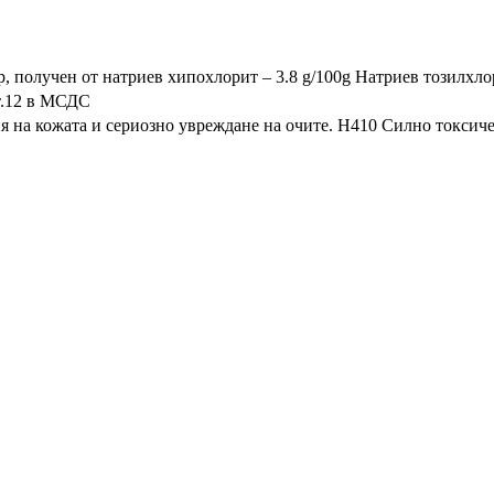
 получен от натриев хипохлорит – 3.8 g/100g Натриев тозилхлор
т.12 в МСДС
 на кожата и сериозно увреждане на очите. H410 Силно токсичен