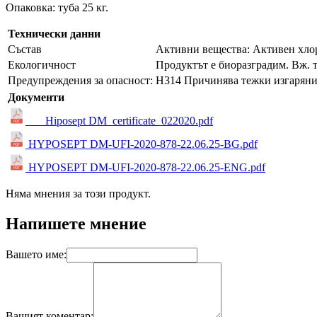
Опаковка: туба 25 кг.
Технически данни
Състав
Активни вещества: Активен хлор,
Екологичност
Продуктът е биоразградим. Вж. 
Предупреждения за опасност:
H314 Причинява тежки изгаряния
Документи
___Hiposept DM_certificate_022020.pdf
HYPOSEPT DM-UFI-2020-878-22.06.25-BG.pdf
HYPOSEPT DM-UFI-2020-878-22.06.25-ENG.pdf
Няма мнения за този продукт.
Напишете мнение
Вашето име:
Вашият коментар: