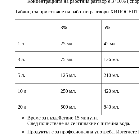
Концентрацията на работния разтвор е 3÷10% ( спор
Таблица за приготвяне на работни разтвори ХИПОСЕПТ
3%
5%
1 л.
25
мл.
42
мл.
3 л.
75
мл.
1
26
мл.
5 л.
1
25
мл.
210
мл.
10 л.
250
мл.
420
мл.
20 л.
500
мл.
840
мл.
Време за въздействие 15 минути.
След почистване да се изплакне с питейна вода.
Продуктът е за професионална употреба. Изтеглете