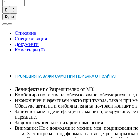


Купи
Описание
Спецификация
Документи
Коментари (0)
ПРОМОЦИЯТА ВАЖИ САМО ПРИ ПОРЪЧКА ОТ САЙТА!
Дезинфектант с Разрешително от МЗ!
Комбинира почистване, обезмасляване, обезмирисяване, и
Икономичен и ефективен както при твърда, така и при ме
Образува активна и стабилна пяна за по-траен контакт с
За почистване и дезинфекция на машини, оборудване, рез
нарязване.
За дезинфекция на санитарни помещения
Внимание: Не е подходящ за месинг, мед, поцинковани п
За употреба – под формата на пяна, чрез напръсква