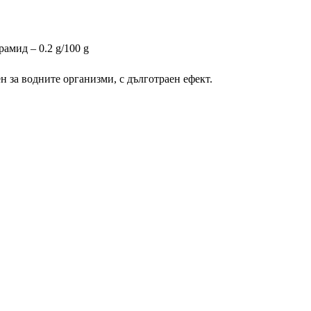
амид – 0.2 g/100 g
 за водните организми, с дълготраен ефект.