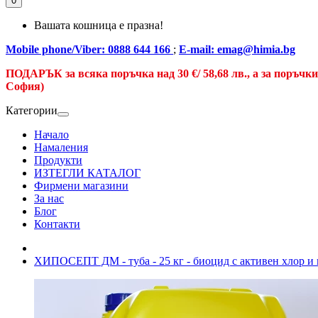
0
Вашата кошница е празна!
Mobile phone/Viber: 0888 644 166
;
E-mail: emag@himia.bg
ПОДАРЪК за всяка поръчка над
30 €/
58,68 лв., а
за поръчк
София)
Категории
Начало
Намаления
Продукти
ИЗТЕГЛИ КАТАЛОГ
Фирмени магазини
За нас
Блог
Контакти
ХИПОСЕПТ ДМ - туба - 25 кг - биоцид с активен хл