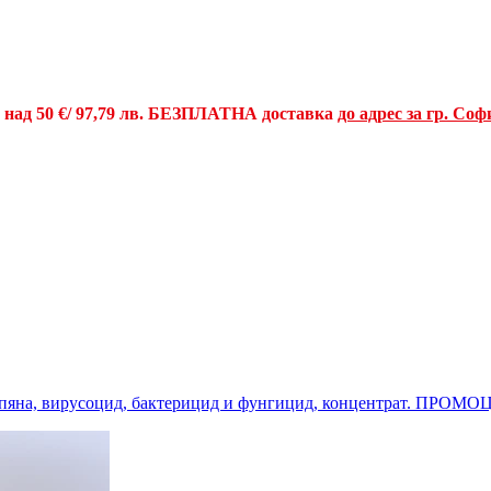
и над
50 €
/ 97,79 лв.
БЕЗПЛАТНА доставка
до адрес за гр. Соф
ор и пяна, вирусоцид, бактерицид и фунгицид, концентрат