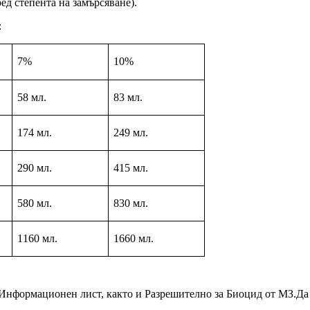
ед степента на замърсяване).
:
7%
10%
58
мл.
83
мл.
174
мл.
249
мл.
290
мл.
415
мл.
580
мл.
83
0 мл.
1
160
мл.
1660
мл.
 Информационен лист, както и Разрешително за Биоцид от МЗ.Да 