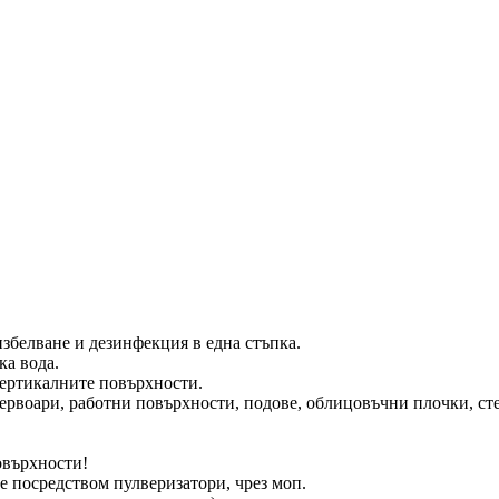
збелване и дезинфекция в една стъпка.
ка вода.
 вертикалните повърхности.
ервоари, работни повърхности, подове, облицовъчни плочки, стен
овърхности!
не посредством пулверизатори, чрез моп.