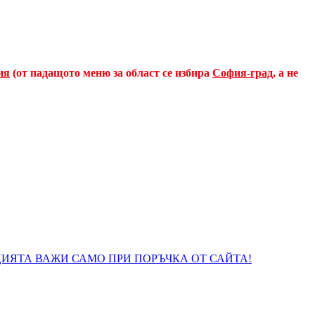
ия
(от падащото меню за област се избира
София-град
, а не
. ПРОМОЦИЯТА ВАЖИ САМО ПРИ ПОРЪЧКА ОТ САЙТА!