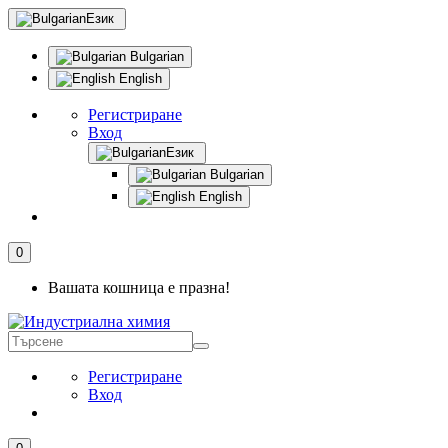
Език
Bulgarian
English
Регистриране
Вход
Език
Bulgarian
English
0
Вашата кошница е празна!
Регистриране
Вход