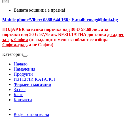
0
Вашата кошница е празна!
Mobile phone/Viber: 0888 644 166
;
E-mail: emag@himia.bg
ПОДАРЪК за всяка поръчка над
30 €/
58,68 лв., а
за
поръчки над
50 €
/ 97,79 лв.
БЕЗПЛАТНА доставка
до адрес
за гр. София
(от падащото меню за област се избира
София-град
, а не София)
Категории
Начало
Намаления
Продукти
ИЗТЕГЛИ КАТАЛОГ
Фирмени магазини
За нас
Блог
Контакти
Кофа - строителна