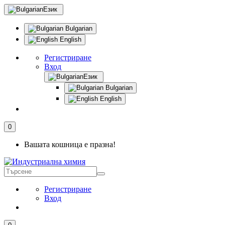
Език
Bulgarian
English
Регистриране
Вход
Език
Bulgarian
English
0
Вашата кошница е празна!
Регистриране
Вход