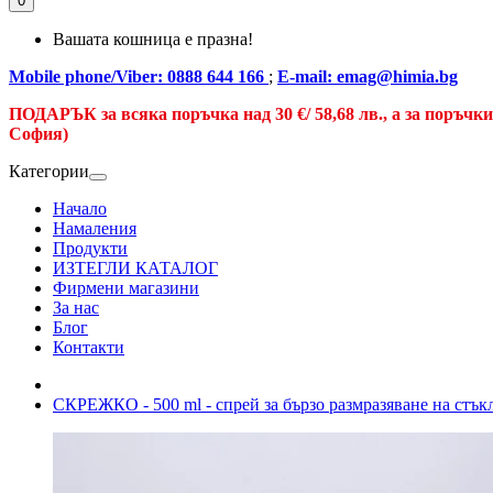
0
Вашата кошница е празна!
Mobile phone/Viber: 0888 644 166
;
E-mail: emag@himia.bg
ПОДАРЪК за всяка поръчка над
30 €/
58,68 лв., а
за поръчк
София)
Категории
Начало
Намаления
Продукти
ИЗТЕГЛИ КАТАЛОГ
Фирмени магазини
За нас
Блог
Контакти
СКРЕЖКО - 500 ml - спрей за бързо размразяване на стък