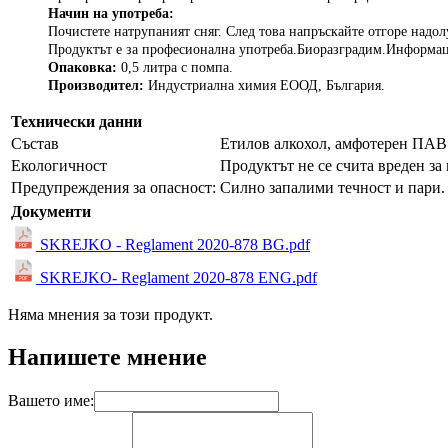
Начин на употреба:
Почистете натрупаният сняг. След това напръскайте отгоре надолу
Продуктът е за професионална употреба.Биоразградим.Информацио
Опаковка:
0,5 литра с помпа.
Производител:
Индустриална химия ЕООД, България.
Технически данни
Състав
Етилов алкохол, амфотерен ПАВ
Екологичност
Продуктът не се счита вреден з
Предупреждения за опасност:
Силно запалими течност и пари.
Документи
SKREJKO - Reglament 2020-878 BG.pdf
SKREJKO- Reglament 2020-878 ENG.pdf
Няма мнения за този продукт.
Напишете мнение
Вашето име: