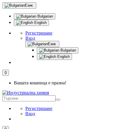
Език
Bulgarian
English
Регистриране
Вход
Език
Bulgarian
English
0
Вашата кошница е празна!
Регистриране
Вход