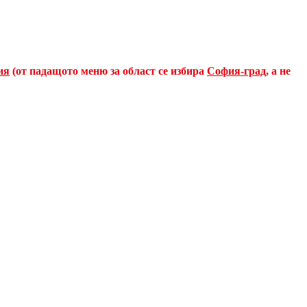
ия
(от падащото меню за област се избира
София-град
, а не