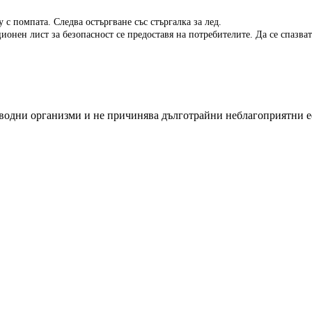
 с помпата. Следва остъргване със стъргалка за лед.
нен лист за безопасност се предоставя на потребителите. Да се спазват
а водни организми и не причинява дълготрайни неблагоприятни е