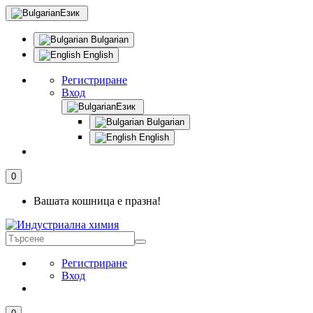
Език
Bulgarian
English
Регистриране
Вход
Език
Bulgarian
English
0
Вашата кошница е празна!
Регистриране
Вход