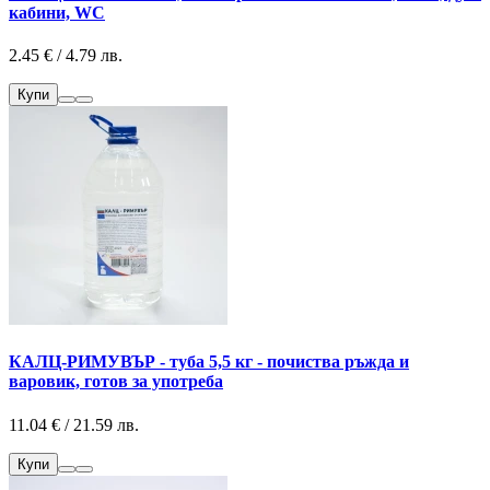
кабини, WC
2.45 € / 4.79 лв.
Купи
КАЛЦ-РИМУВЪР - туба 5,5 кг - почиства ръжда и
варовик, готов за употреба
11.04 € / 21.59 лв.
Купи