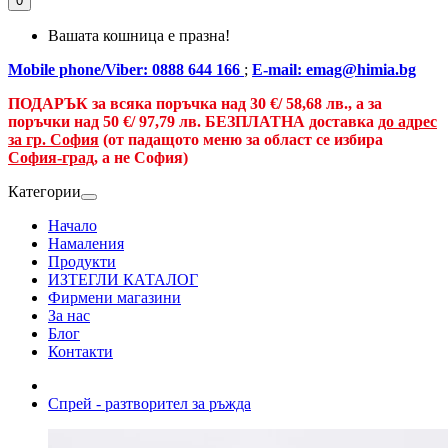
0
Вашата кошница е празна!
Mobile phone/Viber: 0888 644 166
;
E-mail: emag@himia.bg
ПОДАРЪК за всяка поръчка над
30 €/
58,68 лв., а
за
поръчки над
50 €
/ 97,79 лв.
БЕЗПЛАТНА доставка
до адрес
за гр. София
(от падащото меню за област се избира
София-град
, а не София)
Категории
Начало
Намаления
Продукти
ИЗТЕГЛИ КАТАЛОГ
Фирмени магазини
За нас
Блог
Контакти
Спрей - разтворител за ръжда