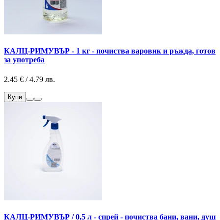
КАЛЦ-РИМУВЪР - 1 кг - почиства варовик и ръжда, готов
за употреба
2.45 € / 4.79 лв.
Купи
КАЛЦ-РИМУВЪР / 0,5 л - спрей - почиства бани, вани, душ