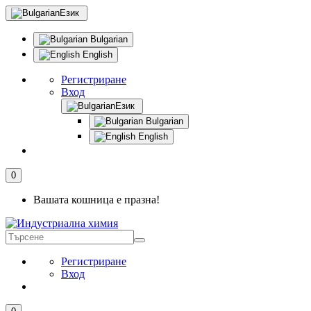
Език
Bulgarian
English
Регистриране
Вход
Език
Bulgarian
English
0
Вашата кошница е празна!
Регистриране
Вход