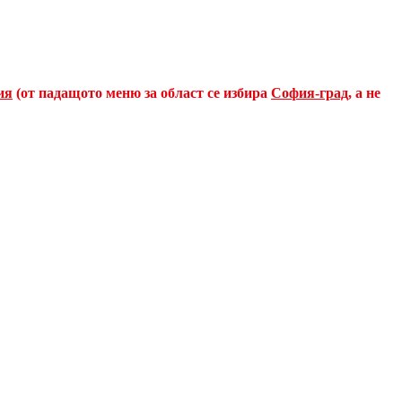
ия
(от падащото меню за област се избира
София-град
, а не