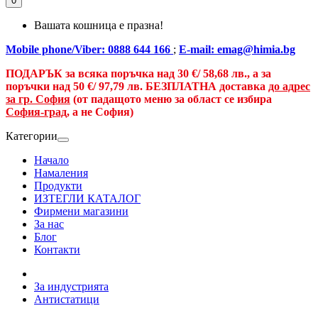
0
Вашата кошница е празна!
Mobile phone/Viber: 0888 644 166
;
E-mail: emag@himia.bg
ПОДАРЪК за всяка поръчка над
30 €/
58,68 лв., а
за
поръчки над
50 €
/ 97,79 лв.
БЕЗПЛАТНА доставка
до адрес
за гр. София
(от падащото меню за област се избира
София-град
, а не София)
Категории
Начало
Намаления
Продукти
ИЗТЕГЛИ КАТАЛОГ
Фирмени магазини
За нас
Блог
Контакти
За индустрията
Антистатици