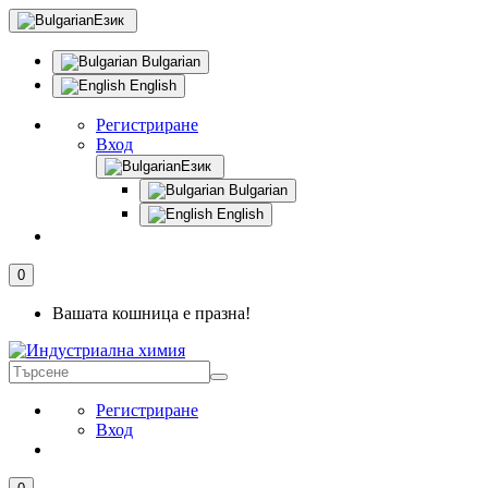
Език
Bulgarian
English
Регистриране
Вход
Език
Bulgarian
English
0
Вашата кошница е празна!
Регистриране
Вход