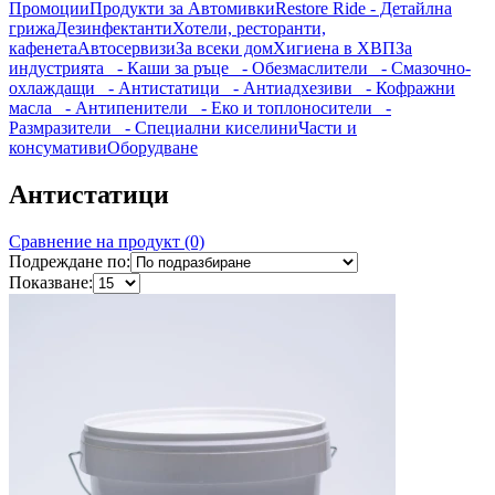
Промоции
Продукти за Автомивки
Restore Ride - Детайлна
грижа
Дезинфектанти
Хотели, ресторанти,
кафенета
Автосервизи
За всеки дом
Хигиена в ХВП
За
индустрията
- Каши за ръце
- Обезмаслители
- Смазочно-
охлаждащи
- Антистатици
- Антиадхезиви
- Кофражни
масла
- Антипенители
- Еко и топлоносители
-
Размразители
- Специални киселини
Части и
консумативи
Оборудване
Антистатици
Сравнение на продукт (0)
Подреждане по:
Показване: