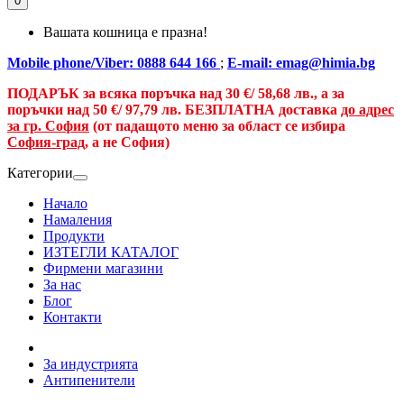
0
Вашата кошница е празна!
Mobile phone/Viber: 0888 644 166
;
E-mail: emag@himia.bg
ПОДАРЪК за всяка поръчка над
30 €/
58,68 лв., а
за
поръчки над
50 €
/ 97,79 лв.
БЕЗПЛАТНА доставка
до адрес
за гр. София
(от падащото меню за област се избира
София-град
, а не София)
Категории
Начало
Намаления
Продукти
ИЗТЕГЛИ КАТАЛОГ
Фирмени магазини
За нас
Блог
Контакти
За индустрията
Антипенители