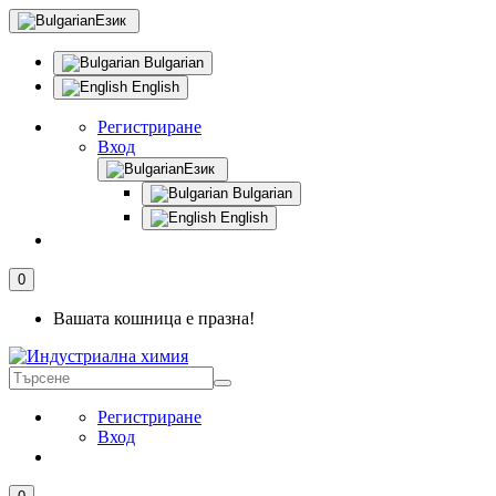
Език
Bulgarian
English
Регистриране
Вход
Език
Bulgarian
English
0
Вашата кошница е празна!
Регистриране
Вход