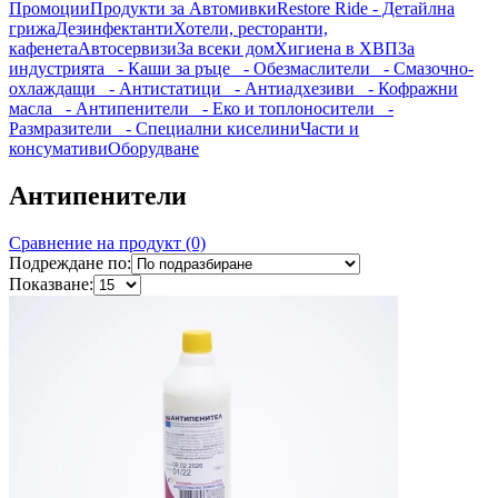
Промоции
Продукти за Автомивки
Restore Ride - Детайлна
грижа
Дезинфектанти
Хотели, ресторанти,
кафенета
Автосервизи
За всеки дом
Хигиена в ХВП
За
индустрията
- Каши за ръце
- Обезмаслители
- Смазочно-
охлаждащи
- Антистатици
- Антиадхезиви
- Кофражни
масла
- Антипенители
- Еко и топлоносители
-
Размразители
- Специални киселини
Части и
консумативи
Оборудване
Антипенители
Сравнение на продукт (0)
Подреждане по:
Показване: