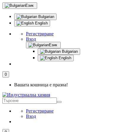
Език
Bulgarian
English
Регистриране
Вход
Език
Bulgarian
English
0
Вашата кошница е празна!
Регистриране
Вход