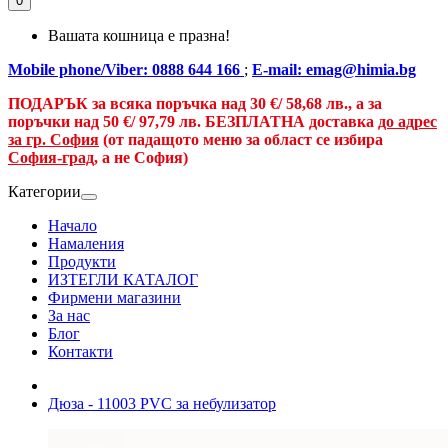
0
Вашата кошница е празна!
Mobile phone/Viber: 0888 644 166
;
E-mail: emag@himia.bg
ПОДАРЪК за всяка поръчка над
30 €/
58,68 лв., а
за
поръчки над
50 €
/ 97,79 лв.
БЕЗПЛАТНА доставка
до адрес
за гр. София
(от падащото меню за област се избира
София-град
, а не София)
Категории
Начало
Намаления
Продукти
ИЗТЕГЛИ КАТАЛОГ
Фирмени магазини
За нас
Блог
Контакти
Дюза - 11003 PVC за небулизатор