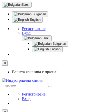
Език
Bulgarian
English
Регистриране
Вход
Език
Bulgarian
English
0
Вашата кошница е празна!
Регистриране
Вход