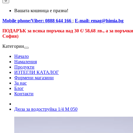
0
Вашата кошница е празна!
Mobile phone/Viber: 0888 644 166
;
E-mail: emag@himia.bg
ПОДАРЪК за всяка поръчка над
30 €/
58,68 лв., а
за поръчк
София)
Категории
Начало
Намаления
Продукти
ИЗТЕГЛИ КАТАЛОГ
Фирмени магазини
За нас
Блог
Контакти
Дюза за водоструйка 1/4 М 050