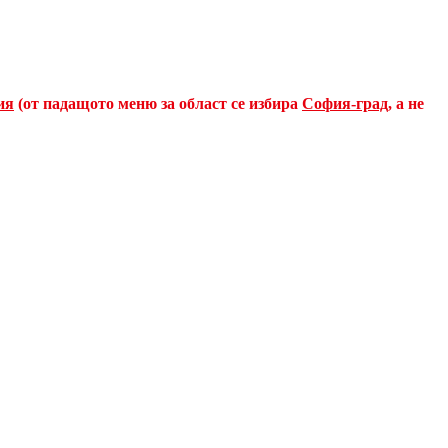
ия
(от падащото меню за област се избира
София-град
, а не