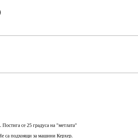
0
 Постига се 25 градуса на "метлата"
Не са подхоящи за машини Керхер.