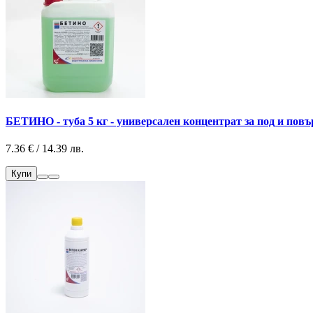
БЕТИНО - туба 5 кг - универсален концентрат за под и повъ
7.36 € / 14.39 лв.
Купи