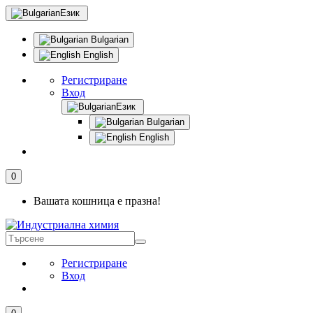
Език
Bulgarian
English
Регистриране
Вход
Език
Bulgarian
English
0
Вашата кошница е празна!
Регистриране
Вход