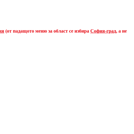
ия
(от падащото меню за област се избира
София-град
, а не