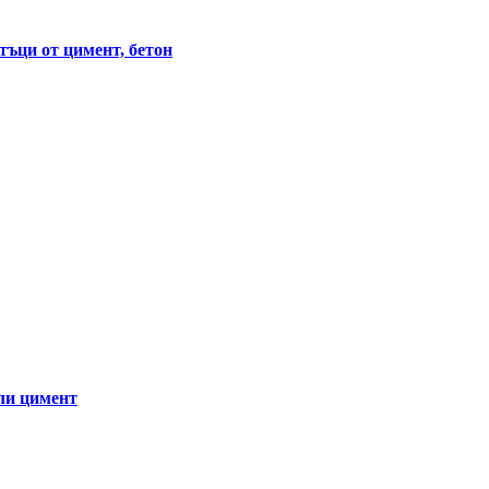
тъци от цимент, бетон
ли цимент