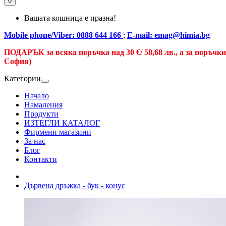
0
Вашата кошница е празна!
Mobile phone/Viber: 0888 644 166
;
E-mail: emag@himia.bg
ПОДАРЪК за всяка поръчка над
30 €/
58,68 лв., а
за поръчк
София)
Категории
Начало
Намаления
Продукти
ИЗТЕГЛИ КАТАЛОГ
Фирмени магазини
За нас
Блог
Контакти
Дървена дръжка - бук - конус