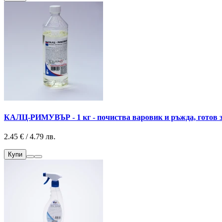
КАЛЦ-РИМУВЪР - 1 кг - почиства варовик и ръжда, готов з
2.45 € / 4.79 лв.
Купи